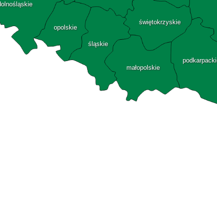
dolnośląskie
świętokrzyskie
opolskie
śląskie
podkarpacki
małopolskie