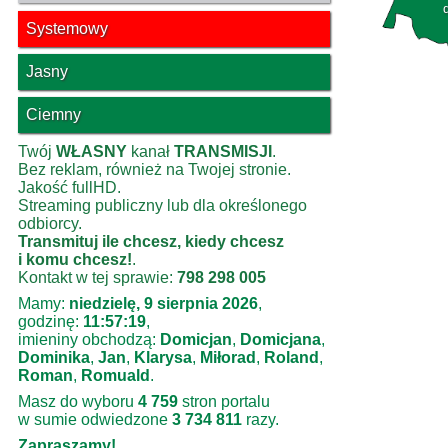
Systemowy
Jasny
Ciemny
Twój
WŁASNY
kanał
TRANSMISJI
.
Bez reklam, również na Twojej stronie.
Jakość fullHD.
Streaming publiczny lub dla określonego
odbiorcy.
Transmituj ile chcesz, kiedy chcesz
i komu chcesz!
.
Kontakt w tej sprawie:
798 298 005
Mamy:
niedzielę, 9 sierpnia 2026
,
godzinę:
11:57:19
,
imieniny obchodzą:
Domicjan
,
Domicjana
,
Dominika
,
Jan
,
Klarysa
,
Miłorad
,
Roland
,
Roman
,
Romuald
.
Masz do wyboru
4 759
stron portalu
w sumie odwiedzone
3 734 811
razy.
Zapraszamy!