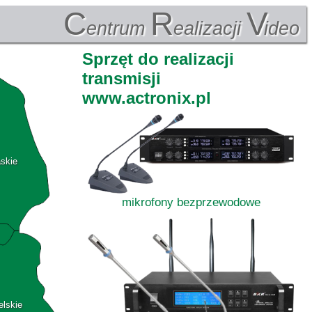
C
R
V
entrum
ealizacji
ideo
Sprzęt do realizacji
transmisji
www.actronix.pl
askie
mikrofony bezprzewodowe
elskie