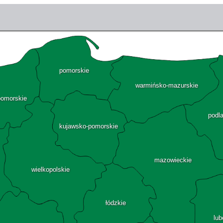
pomorskie
warmińsko-mazurskie
pomorskie
podl
kujawsko-pomorskie
mazowieckie
wielkopolskie
łódzkie
lub