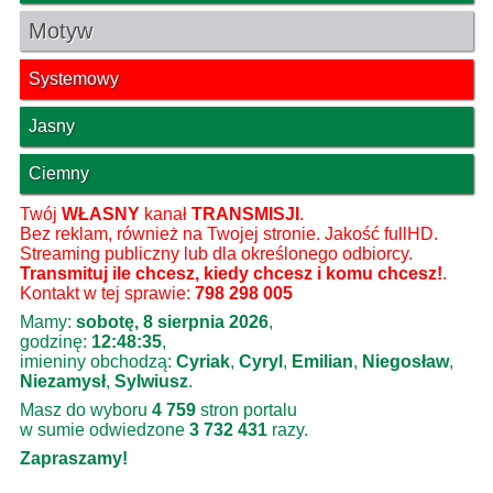
Motyw
Systemowy
Jasny
Ciemny
Twój
WŁASNY
kanał
TRANSMISJI
.
Bez reklam, również na Twojej stronie. Jakość fullHD.
Streaming publiczny lub dla określonego odbiorcy.
Transmituj ile chcesz, kiedy chcesz i komu chcesz!
.
Kontakt w tej sprawie:
798 298 005
Mamy:
sobotę, 8 sierpnia 2026
,
godzinę:
12:48:35
,
imieniny obchodzą:
Cyriak
,
Cyryl
,
Emilian
,
Niegosław
,
Niezamysł
,
Sylwiusz
.
Masz do wyboru
4 759
stron portalu
w sumie odwiedzone
3 732 431
razy.
Zapraszamy!