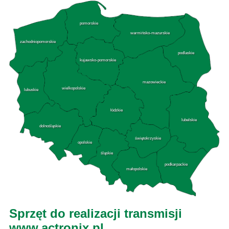
pomorskie
warmińsko-mazurskie
zachodniopomorskie
podlaskie
kujawsko-pomorskie
mazowieckie
wielkopolskie
lubuskie
łódzkie
lubelskie
dolnośląskie
świętokrzyskie
opolskie
śląskie
podkarpackie
małopolskie
Sprzęt do realizacji transmisji
www.actronix.pl