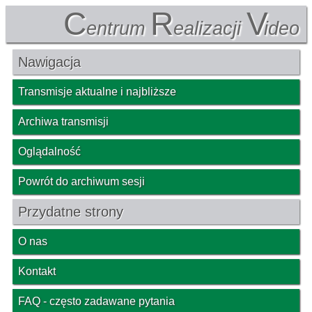
C
R
V
entrum
ealizacji
ideo
Nawigacja
Transmisje aktualne i najbliższe
Archiwa transmisji
Oglądalność
Powrót do archiwum sesji
Przydatne strony
O nas
Kontakt
FAQ - często zadawane pytania