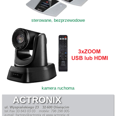
sterowane, bezprzewodowe
kamera ruchoma
ACTRONIX
ul. Wyspiańskiego 23
32-600 Oświęcim
tel./fax 33 843 03 03
mobile: 798 298 005
e-mail: factory@actronix.pl
www.actronix.pl