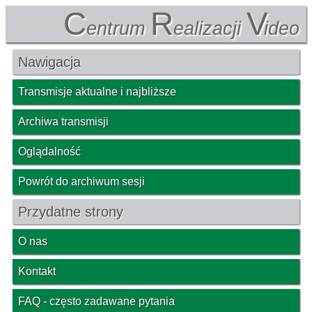
C
R
V
entrum
ealizacji
ideo
Nawigacja
Transmisje aktualne i najbliższe
Archiwa transmisji
Oglądalność
Powrót do archiwum sesji
Przydatne strony
O nas
Kontakt
FAQ - często zadawane pytania