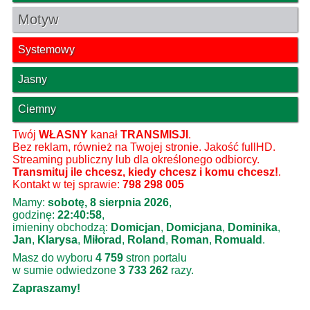
Motyw
Systemowy
Jasny
Ciemny
Twój
WŁASNY
kanał
TRANSMISJI
.
Bez reklam, również na Twojej stronie. Jakość fullHD.
Streaming publiczny lub dla określonego odbiorcy.
Transmituj ile chcesz, kiedy chcesz i komu chcesz!
.
Kontakt w tej sprawie:
798 298 005
Mamy:
sobotę, 8 sierpnia 2026
,
godzinę:
22:40:59
,
imieniny obchodzą:
Domicjan
,
Domicjana
,
Dominika
,
Jan
,
Klarysa
,
Miłorad
,
Roland
,
Roman
,
Romuald
.
Masz do wyboru
4 759
stron portalu
w sumie odwiedzone
3 733 262
razy.
Zapraszamy!