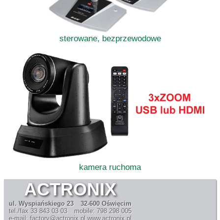
sterowane, bezprzewodowe
kamera ruchoma
ACTRONIX
ul. Wyspiańskiego 23
32-600 Oświęcim
tel./fax 33 843 03 03
mobile: 798 298 005
e-mail: factory@actronix.pl
www.actronix.pl