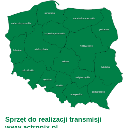
pomorskie
warmińsko-mazurskie
zachodniopomorskie
podlaskie
kujawsko-pomorskie
mazowieckie
wielkopolskie
lubuskie
łódzkie
lubelskie
dolnośląskie
świętokrzyskie
opolskie
śląskie
podkarpackie
małopolskie
Sprzęt do realizacji transmisji
www.actronix.pl