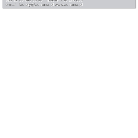
e-mail: factory@actronix.pl
www.actronix.pl