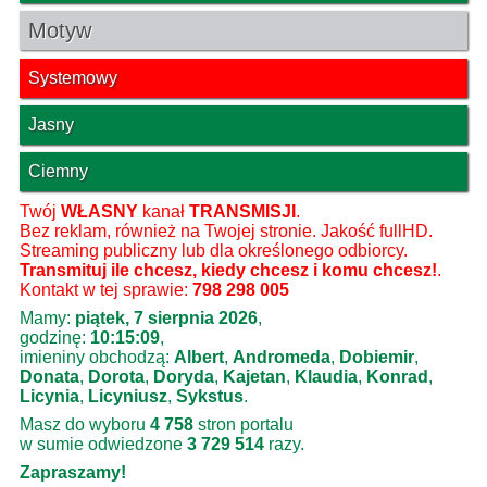
Motyw
Systemowy
Jasny
Ciemny
Twój
WŁASNY
kanał
TRANSMISJI
.
Bez reklam, również na Twojej stronie. Jakość fullHD.
Streaming publiczny lub dla określonego odbiorcy.
Transmituj ile chcesz, kiedy chcesz i komu chcesz!
.
Kontakt w tej sprawie:
798 298 005
Mamy:
piątek, 7 sierpnia 2026
,
godzinę:
10:15:10
,
imieniny obchodzą:
Albert
,
Andromeda
,
Dobiemir
,
Donata
,
Dorota
,
Doryda
,
Kajetan
,
Klaudia
,
Konrad
,
Licynia
,
Licyniusz
,
Sykstus
.
Masz do wyboru
4 758
stron portalu
w sumie odwiedzone
3 729 514
razy.
Zapraszamy!