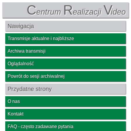
C
R
V
entrum
ealizacji
ideo
Nawigacja
Transmisje aktualne i najbliższe
Archiwa transmisji
Oglądalność
Powrót do sesji archiwalnej
Przydatne strony
O nas
Kontakt
FAQ - często zadawane pytania