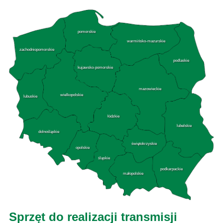
pomorskie
warmińsko-mazurskie
zachodniopomorskie
podlaskie
kujawsko-pomorskie
mazowieckie
wielkopolskie
lubuskie
łódzkie
lubelskie
dolnośląskie
świętokrzyskie
opolskie
śląskie
podkarpackie
małopolskie
Sprzęt do realizacji transmisji