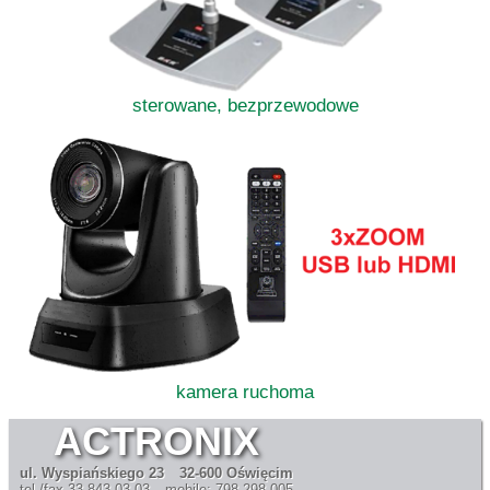
sterowane, bezprzewodowe
kamera ruchoma
ACTRONIX
ul. Wyspiańskiego 23
32-600 Oświęcim
tel./fax 33 843 03 03
mobile: 798 298 005