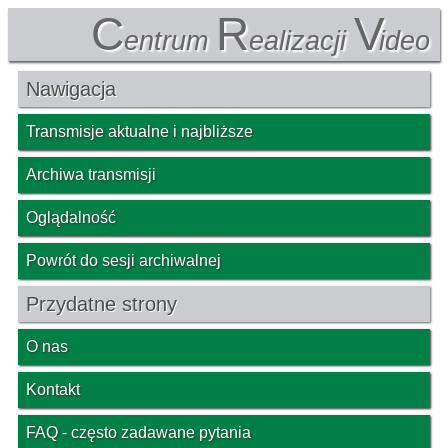
C
R
V
entrum
ealizacji
ideo
Nawigacja
Transmisje aktualne i najbliższe
Archiwa transmisji
Oglądalność
Powrót do sesji archiwalnej
Przydatne strony
O nas
Kontakt
FAQ - często zadawane pytania