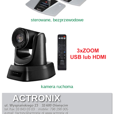
sterowane, bezprzewodowe
kamera ruchoma
ACTRONIX
ul. Wyspiańskiego 23
32-600 Oświęcim
tel./fax 33 843 03 03
mobile: 798 298 005
e-mail: factory@actronix.pl
www.actronix.pl