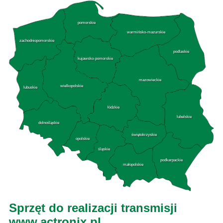
pomorskie
warmińsko-mazurskie
zachodniopomorskie
podlaskie
kujawsko-pomorskie
mazowieckie
wielkopolskie
lubuskie
łódzkie
lubelskie
dolnośląskie
świętokrzyskie
opolskie
śląskie
podkarpackie
małopolskie
Sprzęt do realizacji transmisji
www.actronix.pl