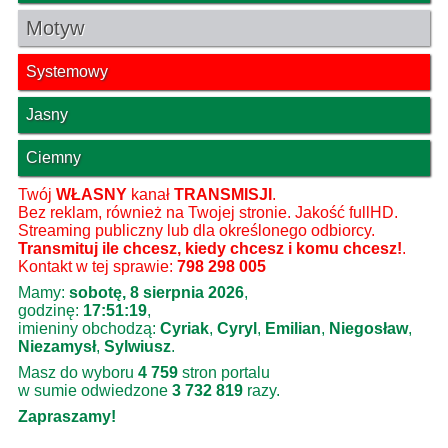
Motyw
Systemowy
Jasny
Ciemny
Twój
WŁASNY
kanał
TRANSMISJI
.
Bez reklam, również na Twojej stronie. Jakość fullHD.
Streaming publiczny lub dla określonego odbiorcy.
Transmituj ile chcesz, kiedy chcesz i komu chcesz!
.
Kontakt w tej sprawie:
798 298 005
Mamy:
sobotę, 8 sierpnia 2026
,
godzinę:
17:51:20
,
imieniny obchodzą:
Cyriak
,
Cyryl
,
Emilian
,
Niegosław
,
Niezamysł
,
Sylwiusz
.
Masz do wyboru
4 759
stron portalu
w sumie odwiedzone
3 732 819
razy.
Zapraszamy!