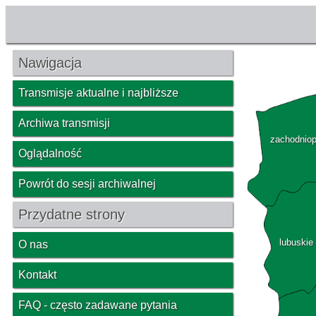
Nawigacja
Transmisje aktualne i najbliższe
Archiwa transmisji
zachodnio
Oglądalność
Powrót do sesji archiwalnej
Przydatne strony
lubuskie
O nas
Kontakt
FAQ - często zadawane pytania