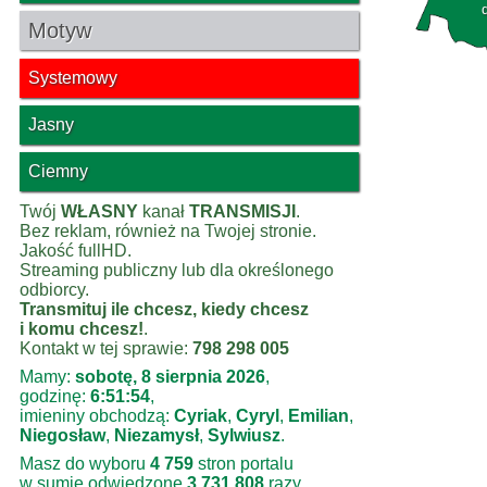
Motyw
Systemowy
Jasny
Ciemny
Twój
WŁASNY
kanał
TRANSMISJI
.
Bez reklam, również na Twojej stronie.
Jakość fullHD.
Streaming publiczny lub dla określonego
odbiorcy.
Transmituj ile chcesz, kiedy chcesz
i komu chcesz!
.
Kontakt w tej sprawie:
798 298 005
Mamy:
sobotę, 8 sierpnia 2026
,
godzinę:
6:51:54
,
imieniny obchodzą:
Cyriak
,
Cyryl
,
Emilian
,
Niegosław
,
Niezamysł
,
Sylwiusz
.
Masz do wyboru
4 759
stron portalu
w sumie odwiedzone
3 731 808
razy.