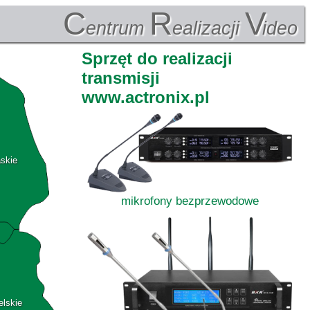
C
R
V
entrum
ealizacji
ideo
Sprzęt do realizacji
transmisji
www.actronix.pl
askie
mikrofony bezprzewodowe
elskie