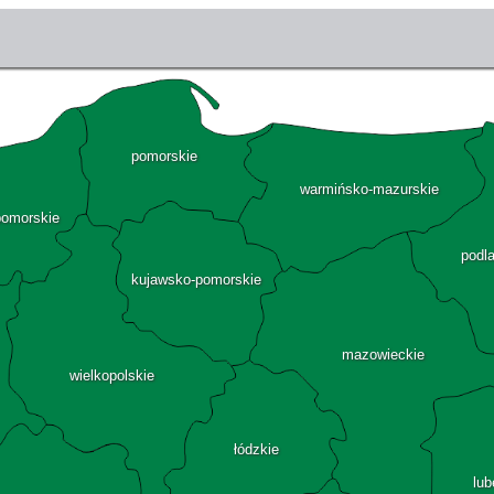
pomorskie
warmińsko-mazurskie
pomorskie
podl
kujawsko-pomorskie
mazowieckie
wielkopolskie
łódzkie
lub