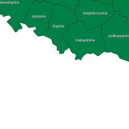
dolnośląskie
świętokrzyskie
opolskie
śląskie
podkarpacki
małopolskie