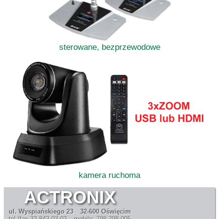
sterowane, bezprzewodowe
kamera ruchoma
ACTRONIX
ul. Wyspiańskiego 23
32-600 Oświęcim
tel./fax 33 843 03 03
mobile: 798 298 005