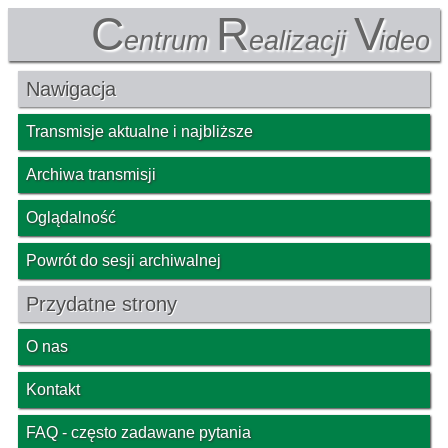
C
R
V
entrum
ealizacji
ideo
Nawigacja
Transmisje aktualne i najbliższe
Archiwa transmisji
Oglądalność
Powrót do sesji archiwalnej
Przydatne strony
O nas
Kontakt
FAQ - często zadawane pytania