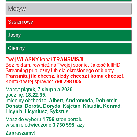
Motyw
Systemowy
Jasny
Ciemny
Twój
WŁASNY
kanał
TRANSMISJI
.
Bez reklam, również na Twojej stronie. Jakość fullHD.
Streaming publiczny lub dla określonego odbiorcy.
Transmituj ile chcesz, kiedy chcesz i komu chcesz!
.
Kontakt w tej sprawie:
798 298 005
Mamy:
piątek, 7 sierpnia 2026
,
godzinę:
18:22:35
,
imieniny obchodzą:
Albert
,
Andromeda
,
Dobiemir
,
Donata
,
Dorota
,
Doryda
,
Kajetan
,
Klaudia
,
Konrad
,
Licynia
,
Licyniusz
,
Sykstus
.
Masz do wyboru
4 759
stron portalu
w sumie odwiedzone
3 730 598
razy.
Zapraszamy!