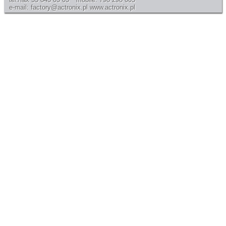
e-mail: factory@actronix.pl
www.actronix.pl