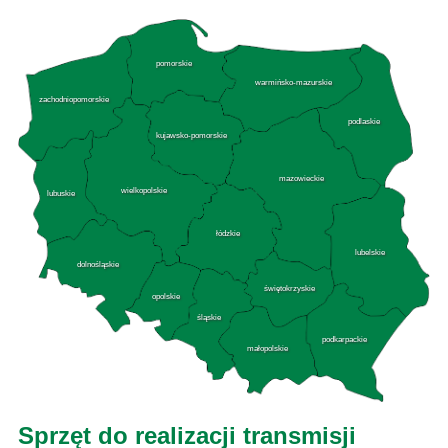
pomorskie
warmińsko-mazurskie
zachodniopomorskie
podlaskie
kujawsko-pomorskie
mazowieckie
wielkopolskie
lubuskie
łódzkie
lubelskie
dolnośląskie
świętokrzyskie
opolskie
śląskie
podkarpackie
małopolskie
Sprzęt do realizacji transmisji