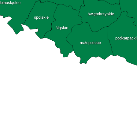
dolnośląskie
świętokrzyskie
opolskie
śląskie
podkarpacki
małopolskie