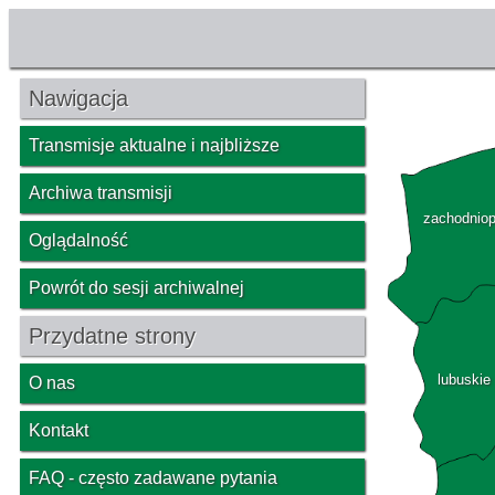
Nawigacja
Transmisje aktualne i najbliższe
Archiwa transmisji
zachodnio
Oglądalność
Powrót do sesji archiwalnej
Przydatne strony
lubuskie
O nas
Kontakt
FAQ - często zadawane pytania