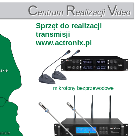
C
R
V
entrum
ealizacji
ideo
Sprzęt do realizacji
transmisji
www.actronix.pl
askie
mikrofony bezprzewodowe
elskie