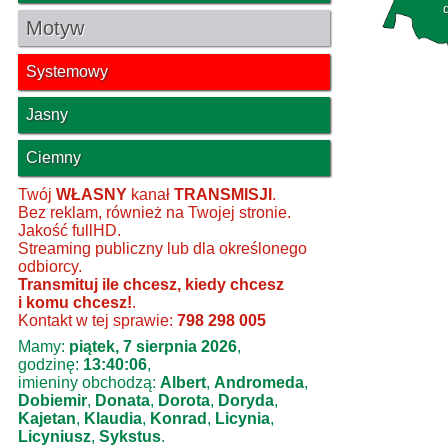
Motyw
Systemowy
Jasny
Ciemny
Twój
WŁASNY
kanał
TRANSMISJI
.
Bez reklam, również na Twojej stronie.
Jakość fullHD.
Streaming publiczny lub dla określonego
odbiorcy.
Transmituj ile chcesz, kiedy chcesz
i komu chcesz!
.
Kontakt w tej sprawie:
798 298 005
Mamy:
piątek, 7 sierpnia 2026
,
godzinę:
13:40:06
,
imieniny obchodzą:
Albert
,
Andromeda
,
Dobiemir
,
Donata
,
Dorota
,
Doryda
,
Kajetan
,
Klaudia
,
Konrad
,
Licynia
,
Licyniusz
,
Sykstus
.