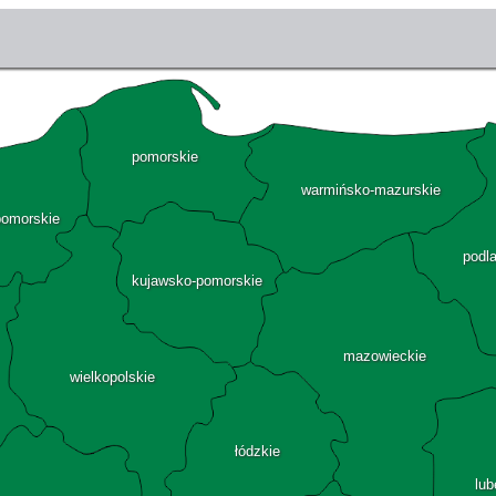
pomorskie
warmińsko-mazurskie
pomorskie
podl
kujawsko-pomorskie
mazowieckie
wielkopolskie
łódzkie
lub