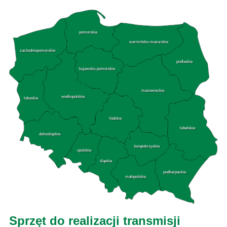
pomorskie
warmińsko-mazurskie
zachodniopomorskie
podlaskie
kujawsko-pomorskie
mazowieckie
wielkopolskie
lubuskie
łódzkie
lubelskie
dolnośląskie
świętokrzyskie
opolskie
śląskie
podkarpackie
małopolskie
Sprzęt do realizacji transmisji