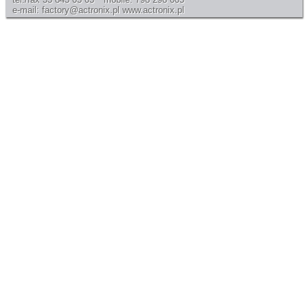
e-mail: factory@actronix.pl
www.actronix.pl