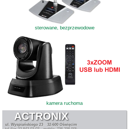
sterowane, bezprzewodowe
kamera ruchoma
ACTRONIX
ul. Wyspiańskiego 23
32-600 Oświęcim
tel./fax 33 843 03 03
mobile: 798 298 005