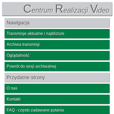
C
R
V
entrum
ealizacji
ideo
Nawigacja
Transmisje aktualne i najbliższe
Archiwa transmisji
Oglądalność
Powrót do sesji archiwalnej
Przydatne strony
O nas
Kontakt
FAQ - często zadawane pytania