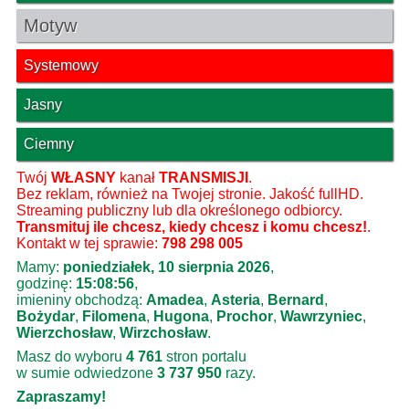
Motyw
Systemowy
Jasny
Ciemny
Twój
WŁASNY
kanał
TRANSMISJI
.
Bez reklam, również na Twojej stronie. Jakość fullHD.
Streaming publiczny lub dla określonego odbiorcy.
Transmituj ile chcesz, kiedy chcesz i komu chcesz!
.
Kontakt w tej sprawie:
798 298 005
Mamy:
poniedziałek, 10 sierpnia 2026
,
godzinę:
15:08:57
,
imieniny obchodzą:
Amadea
,
Asteria
,
Bernard
,
Bożydar
,
Filomena
,
Hugona
,
Prochor
,
Wawrzyniec
,
Wierzchosław
,
Wirzchosław
.
Masz do wyboru
4 761
stron portalu
w sumie odwiedzone
3 737 950
razy.
Zapraszamy!