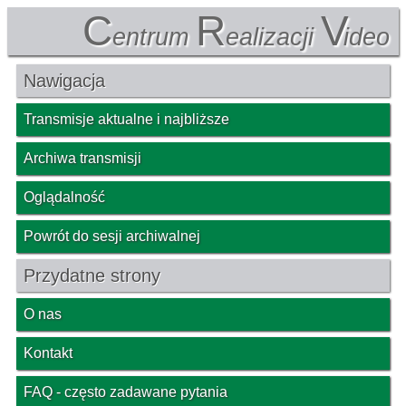
C
R
V
entrum
ealizacji
ideo
Nawigacja
Transmisje aktualne i najbliższe
Archiwa transmisji
Oglądalność
Powrót do sesji archiwalnej
Przydatne strony
O nas
Kontakt
FAQ - często zadawane pytania