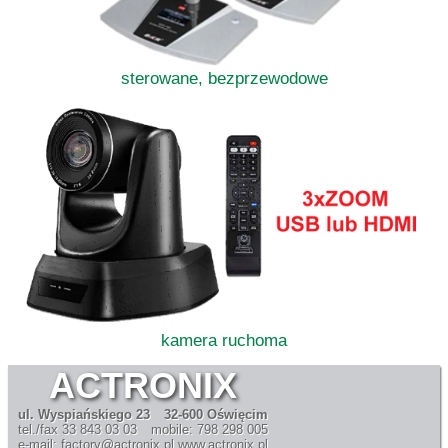
sterowane, bezprzewodowe
kamera ruchoma
ACTRONIX
ul. Wyspiańskiego 23
32-600 Oświęcim
tel./fax 33 843 03 03
mobile: 798 298 005
e-mail: factory@actronix.pl
www.actronix.pl