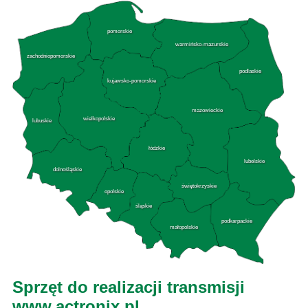
pomorskie
warmińsko-mazurskie
zachodniopomorskie
podlaskie
kujawsko-pomorskie
mazowieckie
wielkopolskie
lubuskie
łódzkie
lubelskie
dolnośląskie
świętokrzyskie
opolskie
śląskie
podkarpackie
małopolskie
Sprzęt do realizacji transmisji
www.actronix.pl