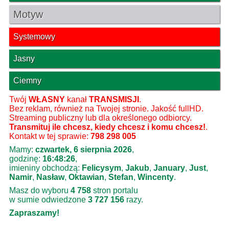
Motyw
Systemowy
Jasny
Ciemny
Twój
WŁASNY
kanał
TRANSMISJI
.
Bez reklam, również na Twojej stronie. Jakość fullHD.
Streaming publiczny lub dla określonego odbiorcy.
Transmituj ile chcesz, kiedy chcesz i komu chcesz!
.
Kontakt w tej sprawie:
798 298 005
Mamy:
czwartek, 6 sierpnia 2026
,
godzinę:
16:48:26
,
imieniny obchodzą:
Felicysym
,
Jakub
,
January
,
Just
,
Namir
,
Nasław
,
Oktawian
,
Stefan
,
Wincenty
.
Masz do wyboru
4 758
stron portalu
w sumie odwiedzone
3 727 156
razy.
Zapraszamy!