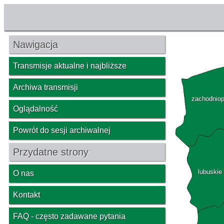
Nawigacja
Transmisje aktualne i najbliższe
Archiwa transmisji
zachodnio
Oglądalność
Powrót do sesji archiwalnej
Przydatne strony
lubuskie
O nas
Kontakt
FAQ - często zadawane pytania