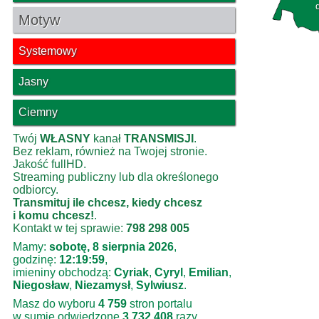
Motyw
Systemowy
Jasny
Ciemny
Twój
WŁASNY
kanał
TRANSMISJI
.
Bez reklam, również na Twojej stronie.
Jakość fullHD.
Streaming publiczny lub dla określonego
odbiorcy.
Transmituj ile chcesz, kiedy chcesz
i komu chcesz!
.
Kontakt w tej sprawie:
798 298 005
Mamy:
sobotę, 8 sierpnia 2026
,
godzinę:
12:19:59
,
imieniny obchodzą:
Cyriak
,
Cyryl
,
Emilian
,
Niegosław
,
Niezamysł
,
Sylwiusz
.
Masz do wyboru
4 759
stron portalu
w sumie odwiedzone
3 732 408
razy.