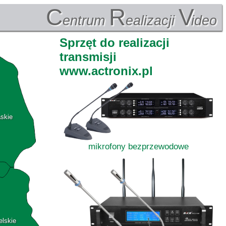
C
R
V
entrum
ealizacji
ideo
Sprzęt do realizacji
transmisji
www.actronix.pl
askie
mikrofony bezprzewodowe
elskie