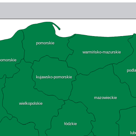
pomorskie
warmińsko-mazurskie
pomorskie
podl
kujawsko-pomorskie
mazowieckie
wielkopolskie
łódzkie
lub