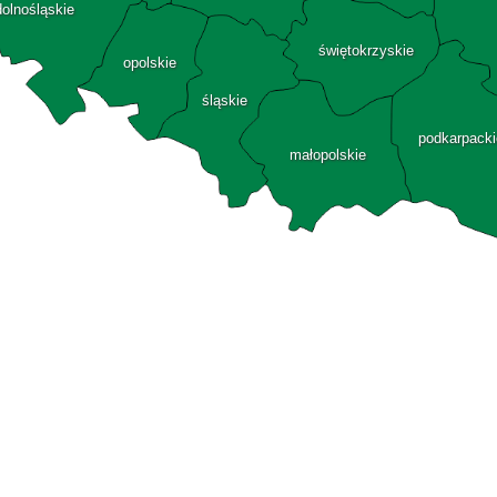
dolnośląskie
świętokrzyskie
opolskie
śląskie
podkarpacki
małopolskie