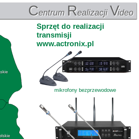
C
R
V
entrum
ealizacji
ideo
Sprzęt do realizacji
transmisji
www.actronix.pl
askie
mikrofony bezprzewodowe
elskie