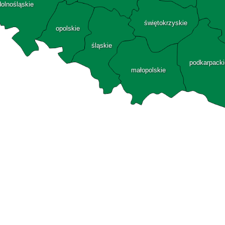
dolnośląskie
świętokrzyskie
opolskie
śląskie
podkarpacki
małopolskie