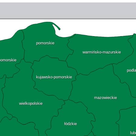
pomorskie
warmińsko-mazurskie
pomorskie
podl
kujawsko-pomorskie
mazowieckie
wielkopolskie
łódzkie
lub