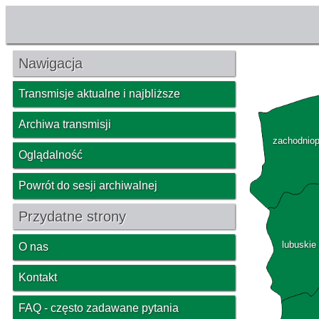
Nawigacja
Transmisje aktualne i najbliższe
Archiwa transmisji
zachodnio
Oglądalność
Powrót do sesji archiwalnej
Przydatne strony
lubuskie
O nas
Kontakt
FAQ - często zadawane pytania