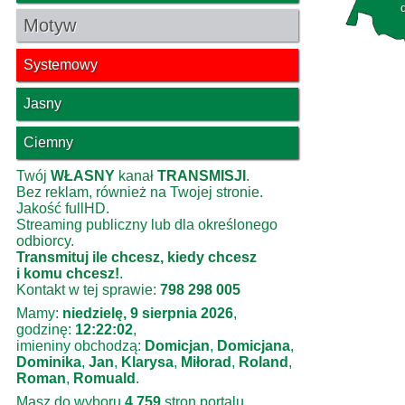
Motyw
Systemowy
Jasny
Ciemny
Twój
WŁASNY
kanał
TRANSMISJI
.
Bez reklam, również na Twojej stronie.
Jakość fullHD.
Streaming publiczny lub dla określonego
odbiorcy.
Transmituj ile chcesz, kiedy chcesz
i komu chcesz!
.
Kontakt w tej sprawie:
798 298 005
Mamy:
niedzielę, 9 sierpnia 2026
,
godzinę:
12:22:02
,
imieniny obchodzą:
Domicjan
,
Domicjana
,
Dominika
,
Jan
,
Klarysa
,
Miłorad
,
Roland
,
Roman
,
Romuald
.
Masz do wyboru
4 759
stron portalu