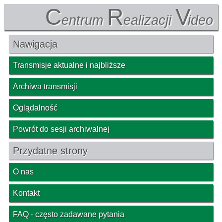
C
R
V
entrum
ealizacji
ideo
Nawigacja
Transmisje aktualne i najbliższe
Archiwa transmisji
Oglądalność
Powrót do sesji archiwalnej
Przydatne strony
O nas
Kontakt
FAQ - często zadawane pytania