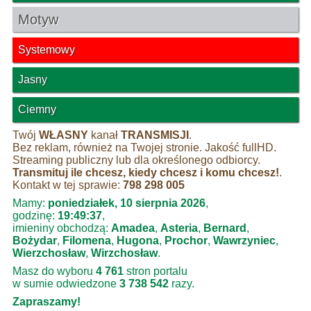
Motyw
Systemowy
Jasny
Ciemny
Twój
WŁASNY
kanał
TRANSMISJI
.
Bez reklam, również na Twojej stronie. Jakość fullHD.
Streaming publiczny lub dla określonego odbiorcy.
Transmituj ile chcesz, kiedy chcesz i komu chcesz!
.
Kontakt w tej sprawie:
798 298 005
Mamy:
poniedziałek, 10 sierpnia 2026
,
godzinę:
19:49:38
,
imieniny obchodzą:
Amadea
,
Asteria
,
Bernard
,
Bożydar
,
Filomena
,
Hugona
,
Prochor
,
Wawrzyniec
,
Wierzchosław
,
Wirzchosław
.
Masz do wyboru
4 761
stron portalu
w sumie odwiedzone
3 738 542
razy.
Zapraszamy!