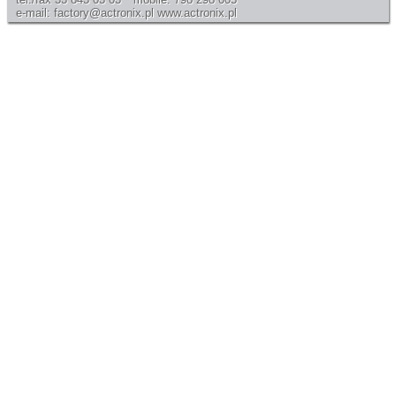
e-mail: factory@actronix.pl
www.actronix.pl