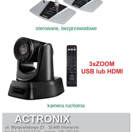
sterowane, bezprzewodowe
kamera ruchoma
ACTRONIX
ul. Wyspiańskiego 23
32-600 Oświęcim
tel./fax 33 843 03 03
mobile: 798 298 005