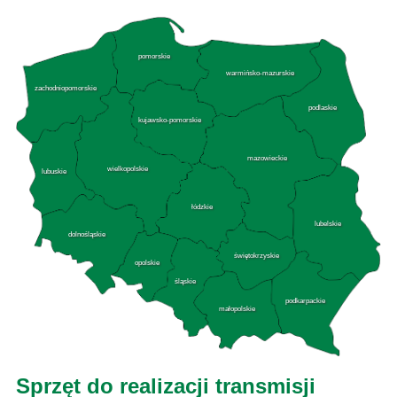
pomorskie
warmińsko-mazurskie
zachodniopomorskie
podlaskie
kujawsko-pomorskie
mazowieckie
wielkopolskie
lubuskie
łódzkie
lubelskie
dolnośląskie
świętokrzyskie
opolskie
śląskie
podkarpackie
małopolskie
Sprzęt do realizacji transmisji