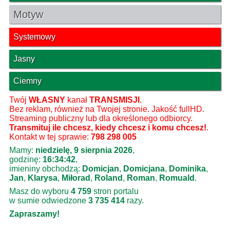
Motyw
Systemowy
Jasny
Ciemny
Twój
WŁASNY
kanał
TRANSMISJI
.
Bez reklam, również na Twojej stronie. Jakość fullHD.
Streaming publiczny lub dla określonego odbiorcy.
Transmituj ile chcesz, kiedy chcesz i komu chcesz!
.
Kontakt w tej sprawie:
798 298 005
Mamy:
niedzielę, 9 sierpnia 2026
,
godzinę:
16:34:43
,
imieniny obchodzą:
Domicjan
,
Domicjana
,
Dominika
,
Jan
,
Klarysa
,
Miłorad
,
Roland
,
Roman
,
Romuald
.
Masz do wyboru
4 759
stron portalu
w sumie odwiedzone
3 735 414
razy.
Zapraszamy!