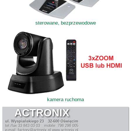
sterowane, bezprzewodowe
kamera ruchoma
ACTRONIX
ul. Wyspiańskiego 23
32-600 Oświęcim
tel./fax 33 843 03 03
mobile: 798 298 005
e-mail: factory@actronix.pl
www.actronix.pl