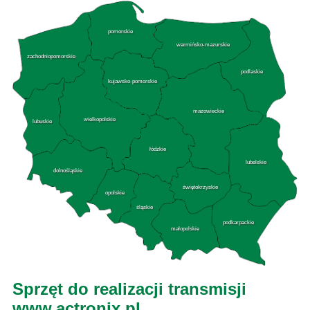
pomorskie
warmińsko-mazurskie
zachodniopomorskie
podlaskie
kujawsko-pomorskie
mazowieckie
wielkopolskie
lubuskie
łódzkie
lubelskie
dolnośląskie
świętokrzyskie
opolskie
śląskie
podkarpackie
małopolskie
Sprzęt do realizacji transmisji
www.actronix.pl