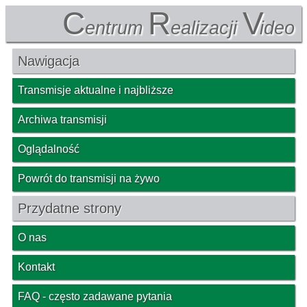
C
R
V
entrum
ealizacji
ideo
Nawigacja
Transmisje aktualne i najbliższe
Archiwa transmisji
Oglądalność
Powrót do transmisji na żywo
Przydatne strony
O nas
Kontakt
FAQ - często zadawane pytania