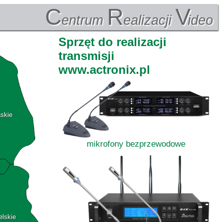
C
R
V
entrum
ealizacji
ideo
Sprzęt do realizacji
transmisji
www.actronix.pl
askie
mikrofony bezprzewodowe
elskie