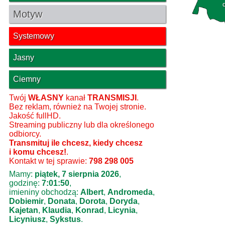
Motyw
Systemowy
Jasny
Ciemny
Twój
WŁASNY
kanał
TRANSMISJI
.
Bez reklam, również na Twojej stronie.
Jakość fullHD.
Streaming publiczny lub dla określonego
odbiorcy.
Transmituj ile chcesz, kiedy chcesz
i komu chcesz!
.
Kontakt w tej sprawie:
798 298 005
Mamy:
piątek, 7 sierpnia 2026
,
godzinę:
7:01:50
,
imieniny obchodzą:
Albert
,
Andromeda
,
Dobiemir
,
Donata
,
Dorota
,
Doryda
,
Kajetan
,
Klaudia
,
Konrad
,
Licynia
,
Licyniusz
,
Sykstus
.