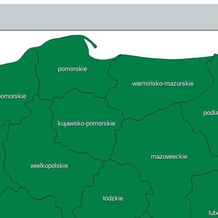
pomorskie
warmińsko-mazurskie
pomorskie
podl
kujawsko-pomorskie
mazowieckie
wielkopolskie
łódzkie
lub