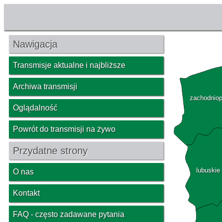
Nawigacja
Transmisje aktualne i najbliższe
Archiwa transmisji
zachodnio
Oglądalność
Powrót do transmisji na żywo
Przydatne strony
lubuskie
O nas
Kontakt
FAQ - często zadawane pytania