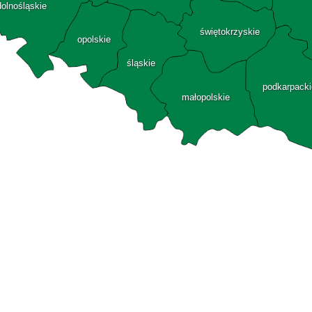
dolnośląskie
świętokrzyskie
opolskie
śląskie
podkarpacki
małopolskie