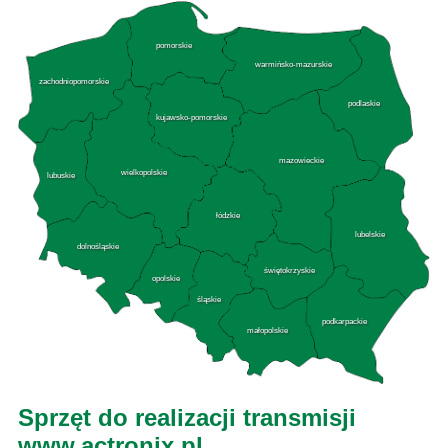
pomorskie
warmińsko-mazurskie
zachodniopomorskie
podlaskie
kujawsko-pomorskie
mazowieckie
wielkopolskie
lubuskie
łódzkie
lubelskie
dolnośląskie
świętokrzyskie
opolskie
śląskie
podkarpackie
małopolskie
Sprzęt do realizacji transmisji
www.actronix.pl