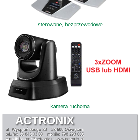
sterowane, bezprzewodowe
kamera ruchoma
ACTRONIX
ul. Wyspiańskiego 23
32-600 Oświęcim
tel./fax 33 843 03 03
mobile: 798 298 005
e-mail: factory@actronix.pl
www.actronix.pl