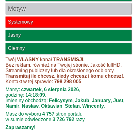
Motyw
Systemowy
Jasny
Ciemny
Twój
WŁASNY
kanał
TRANSMISJI
.
Bez reklam, również na Twojej stronie. Jakość fullHD.
Streaming publiczny lub dla określonego odbiorcy.
Transmituj ile chcesz, kiedy chcesz i komu chcesz!
.
Kontakt w tej sprawie:
798 298 005
Mamy:
czwartek, 6 sierpnia 2026
,
godzinę:
14:18:09
,
imieniny obchodzą:
Felicysym
,
Jakub
,
January
,
Just
,
Namir
,
Nasław
,
Oktawian
,
Stefan
,
Wincenty
.
Masz do wyboru
4 757
stron portalu
w sumie odwiedzone
3 726 792
razy.
Zapraszamy!