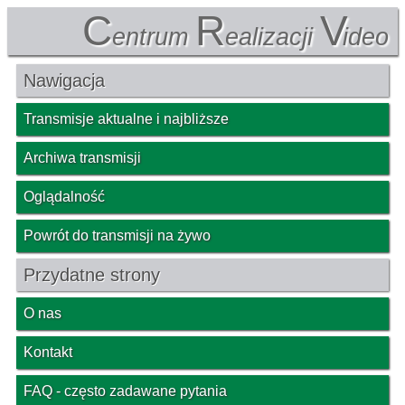
C
R
V
entrum
ealizacji
ideo
Nawigacja
Transmisje aktualne i najbliższe
Archiwa transmisji
Oglądalność
Powrót do transmisji na żywo
Przydatne strony
O nas
Kontakt
FAQ - często zadawane pytania