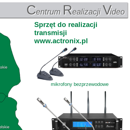
C
R
V
entrum
ealizacji
ideo
Sprzęt do realizacji
transmisji
www.actronix.pl
askie
mikrofony bezprzewodowe
elskie