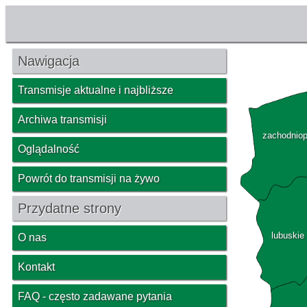
Nawigacja
Transmisje aktualne i najbliższe
Archiwa transmisji
zachodnio
Oglądalność
Powrót do transmisji na żywo
Przydatne strony
lubuskie
O nas
Kontakt
FAQ - często zadawane pytania