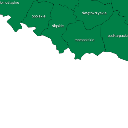
dolnośląskie
świętokrzyskie
opolskie
śląskie
podkarpacki
małopolskie