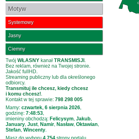
Motyw
Systemowy
Jasny
Ciemny
Twój
WŁASNY
kanał
TRANSMISJI
.
Bez reklam, również na Twojej stronie.
Jakość fullHD.
Streaming publiczny lub dla określonego
odbiorcy.
Transmituj ile chcesz, kiedy chcesz
i komu chcesz!
.
Kontakt w tej sprawie:
798 298 005
Mamy:
czwartek, 6 sierpnia 2026
,
godzinę:
7:48:53
,
imieniny obchodzą:
Felicysym
,
Jakub
,
January
,
Just
,
Namir
,
Nasław
,
Oktawian
,
Stefan
,
Wincenty
.
Masz do wyboru
4 754
strony portalu