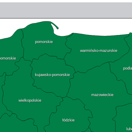
pomorskie
warmińsko-mazurskie
pomorskie
podl
kujawsko-pomorskie
mazowieckie
wielkopolskie
łódzkie
lub