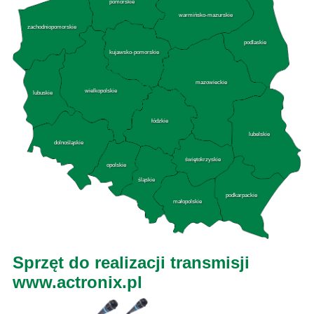
pomorskie
warmińsko-mazurskie
zachodniopomorskie
podlaskie
kujawsko-pomorskie
mazowieckie
wielkopolskie
lubuskie
łódzkie
lubelskie
dolnośląskie
świętokrzyskie
opolskie
śląskie
podkarpackie
małopolskie
Sprzęt do realizacji transmisji
www.actronix.pl