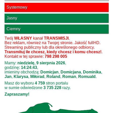
Systemowy
Jasny
Ciemny
Twój
WŁASNY
kanał
TRANSMISJI
.
Bez reklam, również na Twojej stronie. Jakość fullHD.
Streaming publiczny lub dla określonego odbiorcy.
Transmituj ile chcesz, kiedy chcesz i komu chcesz!
.
Kontakt w tej sprawie:
798 298 005
Mamy:
niedzielę, 9 sierpnia 2026
,
godzinę:
14:24:43
,
imieniny obchodzą:
Domicjan
,
Domicjana
,
Dominika
,
Jan
,
Klarysa
,
Miłorad
,
Roland
,
Roman
,
Romuald
.
Masz do wyboru
4 759
stron portalu
w sumie odwiedzone
3 735 228
razy.
Zapraszamy!