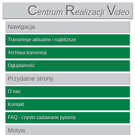
C
R
V
entrum
ealizacji
ideo
Nawigacja
Transmisje aktualne i najbliższe
Archiwa transmisji
Oglądalność
Przydatne strony
O nas
Kontakt
FAQ - często zadawane pytania
Motyw